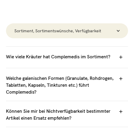
Sortiment, Sortimentswünsche, Verfügbarkeit
Wie viele Kräuter hat Complemedis im Sortiment?
Wir führen ca. 380 Einzelmittel in Form von konzentrierten
Extrakten (sog. Granulate) sowie ca. 400 Formeln
Welche galenischen Formen (Granulate, Rohdrogen,
(klassische und moderne Rezepturen) als Granulate.
Tabletten, Kapseln, Tinkturen etc.) führt
Complemedis?
Wir bieten auch mehr als 300 einzelne Kräuter, Mineralien,
Granulate (Extrakte in Pulverform), Rohdrogen, Tabletten,
Muschelschalen etc. als getrocknete Ware (im Fachjargon
Crèmen, Kapseln, Tinkturen
Können Sie mir bei Nichtverfügbarkeit bestimmter
Rohdrogen genannt) an.
Artikel einen Ersatz empfehlen?
Manche Kräuter werden in verschiedenen
Wenn ein bestimmtes Kraut nicht lieferbar ist, kann es
Verarbeitungsstufen (sog. Pao Zhi) angeboten.